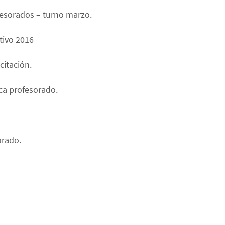
fesorados – turno marzo.
tivo 2016
citación.
ca profesorado.
orado.