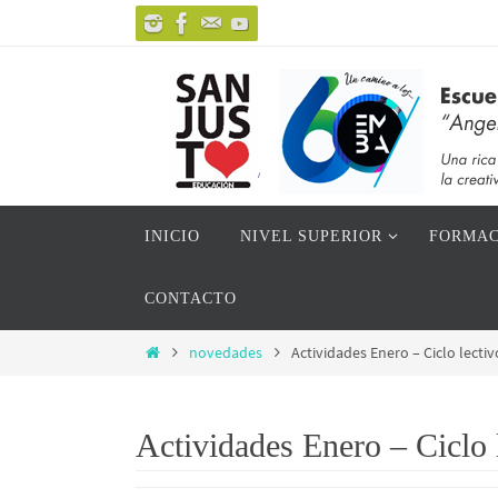
Ir
al
contenido
Ir
INICIO
NIVEL SUPERIOR
FORMAC
al
contenido
CONTACTO
Inicio
novedades
Actividades Enero – Ciclo lecti
Actividades Enero – Ciclo 