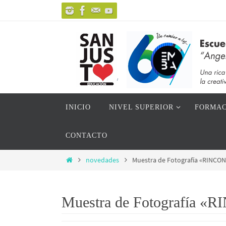
Ir
al
contenido
Ir
INICIO
NIVEL SUPERIOR
FORMAC
al
contenido
CONTACTO
Inicio
novedades
Muestra de Fotografía «RINCO
Muestra de Fotografía 