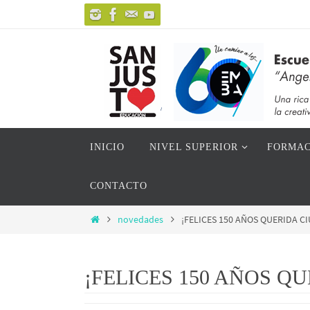
Ir
al
contenido
Ir
INICIO
NIVEL SUPERIOR
FORMAC
al
contenido
CONTACTO
Inicio
novedades
¡FELICES 150 AÑOS QUERIDA C
¡FELICES 150 AÑOS Q